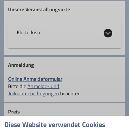
Unsere Veranstaltungsorte
Kletterkiste
Turmstr. 85
55120 Mainz
Anmeldung
Online Anmeldeformular
Details
Bitte die
Anmelde- und
Teilnahmebedingungen
beachten.
Preis
Diese Website verwendet Cookies
Teilnahmebeitrag