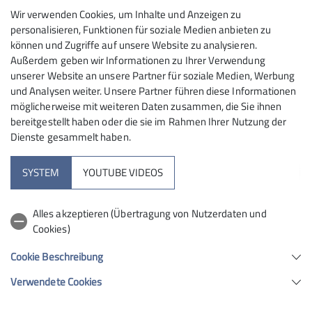
60,- Euro für Mitglieder der DAV-Sektion Mainz
Wir verwenden Cookies, um Inhalte und Anzeigen zu
70,- Euro für Mitglieder anderer DAV-Sektionen
personalisieren, Funktionen für soziale Medien anbieten zu
90,- Euro für Nichtmitglieder
können und Zugriffe auf unsere Website zu analysieren.
Außerdem geben wir Informationen zu Ihrer Verwendung
Die Preise beinhalten den Halleneintritt für die
unserer Website an unsere Partner für soziale Medien, Werbung
Kursdauer.
und Analysen weiter. Unsere Partner führen diese Informationen
möglicherweise mit weiteren Daten zusammen, die Sie ihnen
bereitgestellt haben oder die sie im Rahmen Ihrer Nutzung der
Dienste gesammelt haben.
SYSTEM
YOUTUBE VIDEOS
Ticketshop
Alles akzeptieren (Übertragung von Nutzerdaten und
Cookies)
Quick-Links
Cookie Beschreibung
Unsere Regeln
Verwendete Cookies