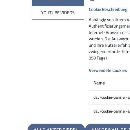
Alpinausbildung Kaunergrathütte
Bergsport
Cookie Beschreibung
Gruppen
YOUTUBE VIDEOS
Abhängig von Ihrem V
News
Programm
Sicher unterwegs
Startseite
Authentifizierungsmer
Internet-Browser die 
wurden. Die Auswertun
und Ihre Nutzererfahru
zwingenderforderlich 
350 Tage).
Ticketshop
Quic
Verwendete Cookies
Buchungsseite - Einzeltickets
DAV Sekt
Elferkarten und Jahreskarten Shop
Sektions
Name
Kaunergra
Alpinspor
dav-cookie-banner-
dav-cookie-banner-a