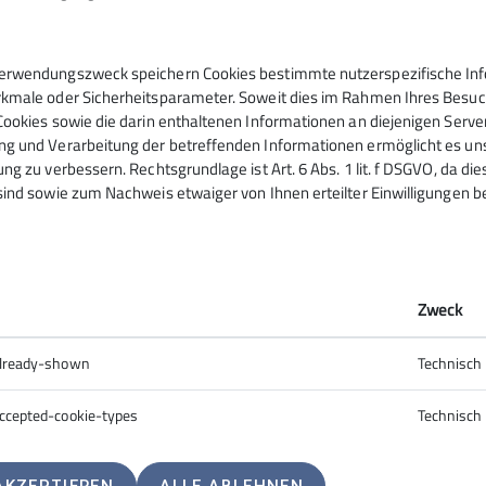
Kaunergrathütte
Klettern
Klimaschutz
Klimaschutztipps
Mitgliedsc
erwendungszweck speichern Cookies bestimmte nutzerspezifische Info
Top-Thema
Tourenbericht
Vereinsseite
Vielfalt und Toleranz
Vortrag
kmale oder Sicherheitsparameter. Soweit dies im Rahmen Ihres Besuchs
Cookies sowie die darin enthaltenen Informationen an diejenigen Serve
g und Verarbeitung der betreffenden Informationen ermöglicht es uns,
ng zu verbessern. Rechtsgrundlage ist Art. 6 Abs. 1 lit. f DSGVO, da di
sind sowie zum Nachweis etwaiger von Ihnen erteilter Einwilligungen b
k-Links
Unsere Regeln
ion Mainz
Benutzungsordnung
jugend JDAV
Kletter- und Boulderregeln
Zweck
thütte
Hallenregeln
tladen Mainz
Indoorkurs-Bedingungen
already-shown
Technisch
ccepted-cookie-types
Technisch