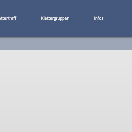
ettertreff
Klettergruppen
Infos