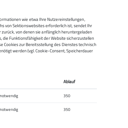
haft
Mitmachaktionen
Natur
Naturschutz
rmationen wie etwa Ihre Nutzereinstellungen,
Wandern
Wintersport
 von Sektionswebsites erforderlich ist, sendet Ihr
r zurück, von denen sie anfänglich heruntergeladen
 die Funktionsfähigkeit der Website sicherzustellen
ese Cookies zur Bereitsstellung des Dienstes technisch
enötigt werden (vgl. Cookie-Consent, Speicherdauer
Kletterhalle der Sektion Mainz
des Deutschen Alpenvereins
(DAV) e. V.
Turmstr. 85
Ablauf
55120 Mainz
Telefon +49 6131 688829
 notwendig
350
 notwendig
350