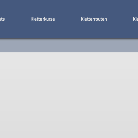
ets
Kletterkurse
Kletterrouten
Kl