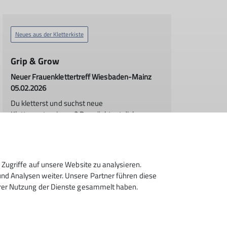
Neues aus der Kletterkiste
Grip & Grow
Neuer Frauenklettertreff Wiesbaden-Mainz
05.02.2026
Du kletterst und suchst neue
Kletterpartnerinnen? Du möchtest dich
weiterentwickeln – ganz ohne Leistungsdruck
und in entspannter Atmosphäre?
Zugriffe auf unsere Website zu analysieren.
mehr erfahren
d Analysen weiter. Unsere Partner führen diese
hrer Nutzung der Dienste gesammelt haben.