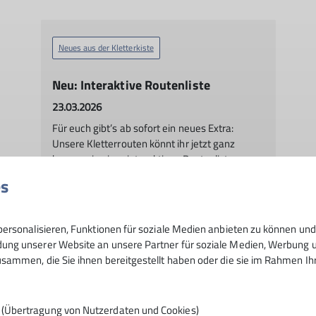
Neues aus der Kletterkiste
Neu: Interaktive Routenliste
23.03.2026
Für euch gibt’s ab sofort ein neues Extra:
Unsere Kletterrouten könnt ihr jetzt ganz
bequem in einer interaktiven Routenliste
entdecken!
es
mehr erfahren
ersonalisieren, Funktionen für soziale Medien anbieten zu können und 
ng unserer Website an unsere Partner für soziale Medien, Werbung un
sammen, die Sie ihnen bereitgestellt haben oder die sie im Rahmen I
n (Übertragung von Nutzerdaten und Cookies)