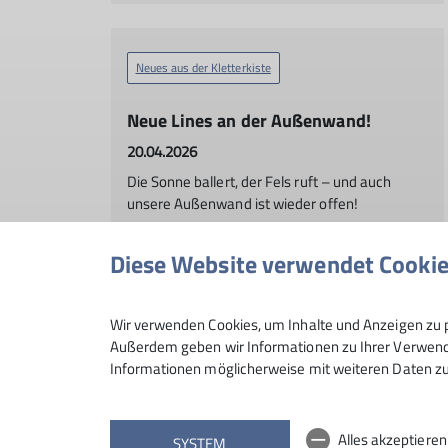
Neues aus der Kletterkiste
Neue Lines an der Außenwand!
20.04.2026
Die Sonne ballert, der Fels ruft – und auch
unsere Außenwand ist wieder offen!
Diese Website verwendet Cooki
mehr erfahren
Wir verwenden Cookies, um Inhalte und Anzeigen zu p
Außerdem geben wir Informationen zu Ihrer Verwendu
Informationen möglicherweise mit weiteren Daten zu
Andere Themen
Alles akzeptiere
SYSTEM