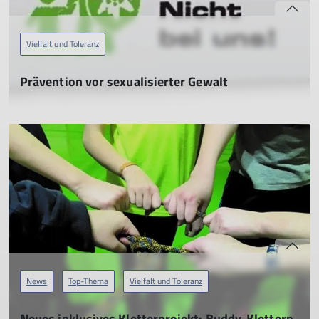
Vielfalt und Toleranz
Prävention vor sexualisierter Gewalt
21.11.2025
Kinder und Jugendliche bedürfen des besonderen Schutzes.
Daher ist uns Prävention besonders wichtig. Bereits 2013 hat
die Sektion DAV Sektion Mainz in einer Arbeitsgruppe ein
Konzept zur Prävention sexualisierter Gewalt in der Kinder-
und Jugendarbeit der Sektion erarbeitet.
mehr erfahren
News
Top-Thema
Vielfalt und Toleranz
Neues inklusives Kletterprojekt: Buddy-Klettern