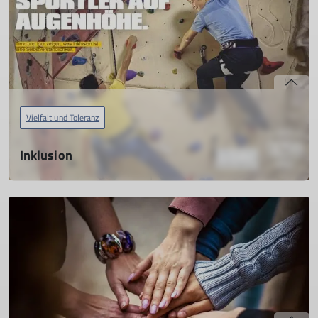
Pfalz engagiert. Unser Anliegen ist, in unserer Sektion und in
der Ausübung unseres Sports keinen Raum für Rassismus
und Diskriminierung zu zu lassen
mehr erfahren
Vielfalt und Toleranz
Inklusion
24.02.2024
Die Sektion Mainz hat es sich seit 2017 zum Ziel gesetzt, dass
behinderte und nicht behinderte Menschen gemeinsam
Bergsport ausüben können. Bergsport ist für alle da. In der
Realität gibt es Barrieren zu überwinden.
mehr erfahren