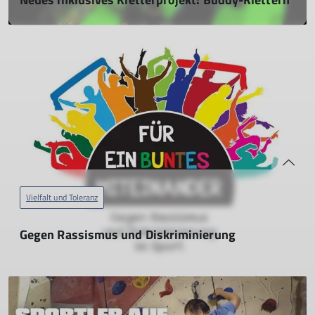
07.05.2026
Das Forschungsinstitut für Inklusion durch Bewegung und
Sport (FIBS) der Deutschen Sporthochschule Köln hat ein
tolles inklusives Freizeitangebot gestartet:
Buddy-Klettern!
mehr erfahren
Vielfalt und Toleranz
Gegen Rassismus und Diskriminierung
24.02.2024
Die Sektion hat sich im Rahmen der Aktion "Für ein buntes
Miteinander - Gegen Rassismus und Diskriminierung im
Sport" des Ministeriums des Innern und für Sport Rheinland-