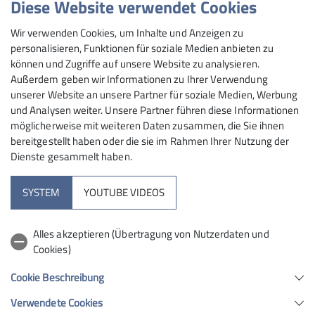
Diese Website verwendet Cookies
Alpinausbildung Kaunergrathütte
Bergsport
Gruppen
mehr erfahren
Wir verwenden Cookies, um Inhalte und Anzeigen zu
Kaunergrathütte
Klettern
Klimaschutz
Klimaschutztipps
personalisieren, Funktionen für soziale Medien anbieten zu
Mitgliedschaft
Mitmachaktionen
Natur
Naturschutz
können und Zugriffe auf unsere Website zu analysieren.
Außerdem geben wir Informationen zu Ihrer Verwendung
News
Programm
Sicher unterwegs
Startseite
unserer Website an unsere Partner für soziale Medien, Werbung
und Analysen weiter. Unsere Partner führen diese Informationen
Top-Thema
Tourenbericht
Vereinsseite
Vielfalt und Toleranz
möglicherweise mit weiteren Daten zusammen, die Sie ihnen
bereitgestellt haben oder die sie im Rahmen Ihrer Nutzung der
Vortrag
Wandern
Wintersport
Dienste gesammelt haben.
SYSTEM
YOUTUBE VIDEOS
Ticketshop
Alles akzeptieren (Übertragung von Nutzerdaten und
Quick-Links
Cookies)
Cookie Beschreibung
Unsere Regeln
Verwendete Cookies