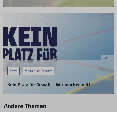
24.02.2024
Offenheit, Vielfalt und Toleranz – Wir im DAV stehen für
zentrale demokratische Werte!
Informationen des Vorstands der DAV Sektion Mainz
mehr erfahren
News
Vielfalt und Toleranz
Kein Platz für Gewalt – Wir machen mit!
05.12.2025
Der Deutsche Alpenverein steht für Fairness, Wertschätzung
Andere Themen
und ein respektvolles Miteinander. Gemeinsam mit dem
Landessportbund Rheinland-Pfalz setzen wir ein Zeichen.