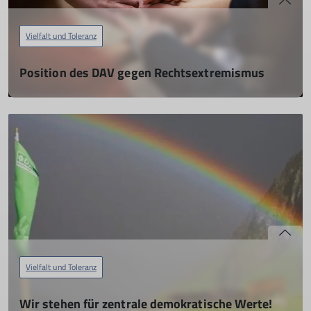
Vielfalt und Toleranz
Position des DAV gegen Rechtsextremismus
Offenheit, Vielfalt und Akzeptanz
28.01.2025
In aller Deutlichkeit tritt der Deutsche Alpenverein (DAV)
menschenverachtenden, rechtspopulistischen und
rechtsextremen Haltungen und Handlungen entgegen und
bietet ihnen keine Bühne.
Die Sektion Mainz schließt sich der Position des DAV gegen
Rechtsextremismus in vollem Umfang an.
mehr erfahren
Vielfalt und Toleranz
Wir stehen für zentrale demokratische Werte!